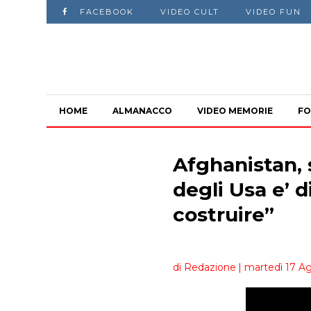
FACEBOOK
VIDEO CULT
VIDEO FUN
HOME
ALMANACCO
VIDEO MEMORIE
FO
Afghanistan, 
degli Usa e’ 
costruire”
di Redazione
| martedì 17 Ag