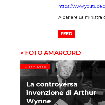
https://www.youtube
A parlare La ministra
FEED
» FOTO AMARCORD
FOTO MEMORIE
La controversa
invenzione di Arthur
Wynne