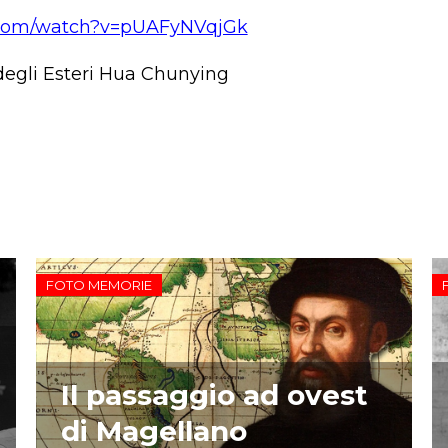
.com/watch?v=pUAFyNVqjGk
 degli Esteri Hua Chunying
FOTO MEMORIE
Il passaggio ad ovest
di Magellano