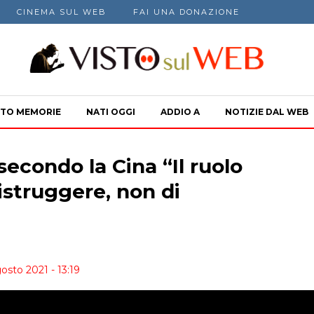
CINEMA SUL WEB
FAI UNA DONAZIONE
TO MEMORIE
NATI OGGI
ADDIO A
NOTIZIE DAL WEB
secondo la Cina “Il ruolo
distruggere, non di
osto 2021 - 13:19