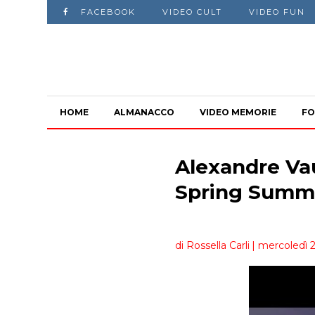
FACEBOOK
VIDEO CULT
VIDEO FUN
HOME
ALMANACCO
VIDEO MEMORIE
FO
Alexandre Va
Spring Summe
di Rossella Carli
| mercoledì 