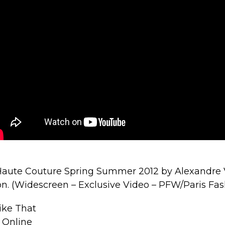
Haute Couture Spring Summer 2012 by Alexandre V
on. (Widescreen – Exclusive Video – PFW/Paris Fa
ike That
e Online