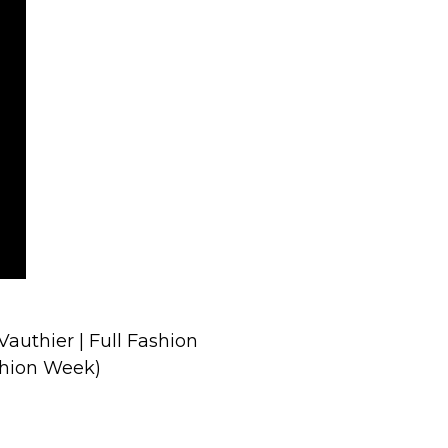
authier | Full Fashion
shion Week)