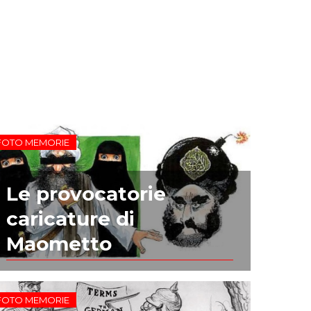
FOTO MEMORIE
Le provocatorie
caricature di
Maometto
FOTO MEMORIE