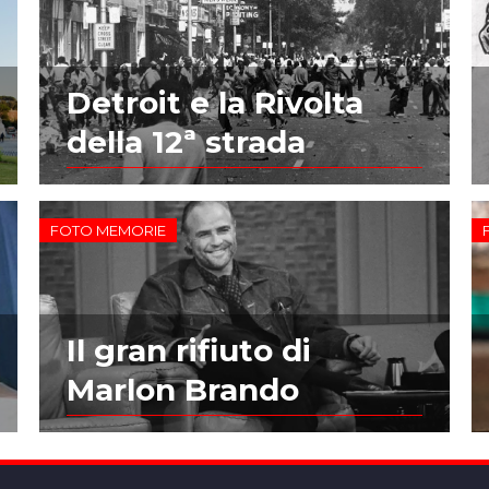
Detroit e la Rivolta
della 12ª strada
FOTO MEMORIE
Il gran rifiuto di
Marlon Brando