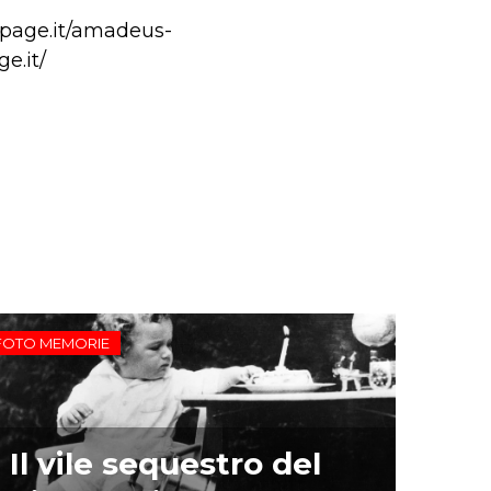
npage.it/amadeus-
e.it/
FOTO MEMORIE
Il vile sequestro del