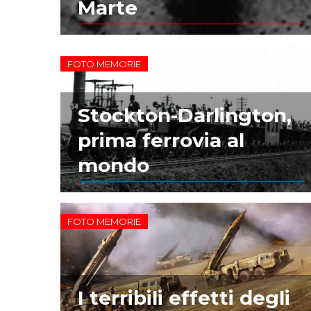
Marte
FOTO MEMORIE
Stockton-Darlington,
prima ferrovia al
mondo
FOTO MEMORIE
I terribili effetti degli