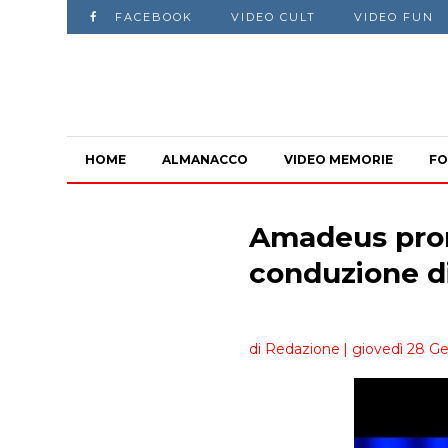
FACEBOOK
VIDEO CULT
VIDEO FUN
HOME
ALMANACCO
VIDEO MEMORIE
FO
Amadeus pront
conduzione d
di Redazione
| giovedì 28 Ge