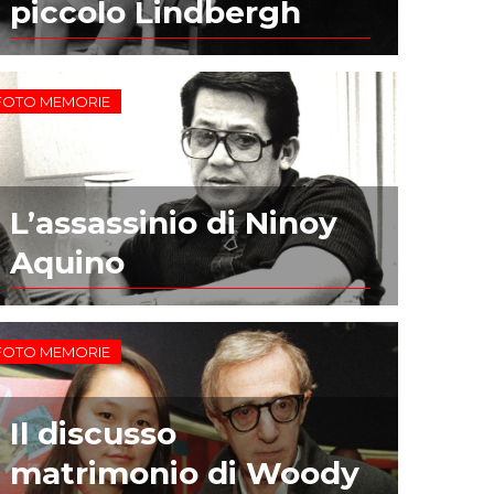
piccolo Lindbergh
FOTO MEMORIE
L’assassinio di Ninoy
Aquino
FOTO MEMORIE
Il discusso
matrimonio di Woody