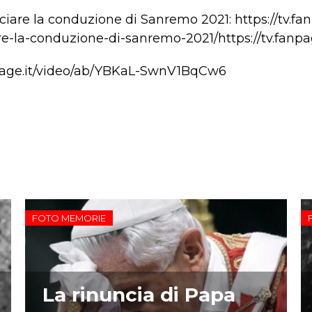
iare la conduzione di Sanremo 2021: https://tv.fa
e-la-conduzione-di-sanremo-2021/https://tv.fanpag
page.it/video/ab/YBKaL-SwnV1BqCw6
FOTO MEMORIE
La rinuncia di Papa