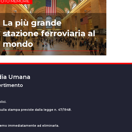
FOTO MEMORIE
La più grande
stazione ferroviaria al
mondo
edia Umana
ertimento
lici.
 sulla stampa previste dalla legge n. 47/1948.
ederemo immediatamente ad eliminarla.