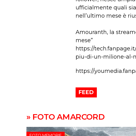
ufficialmente quali sia
nell’ultimo mese è rius
Amouranth, la streame
mese”
https://tech.fanpage.
piu-di-un-milione-al-
https://youmedia.fan
FEED
» FOTO AMARCORD
FOTO MEMORIE