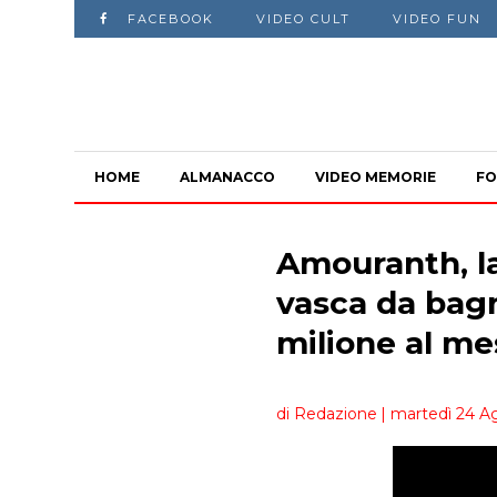
FACEBOOK
VIDEO CULT
VIDEO FUN
HOME
ALMANACCO
VIDEO MEMORIE
FO
Amouranth, la
vasca da bag
milione al me
di Redazione
| martedì 24 A