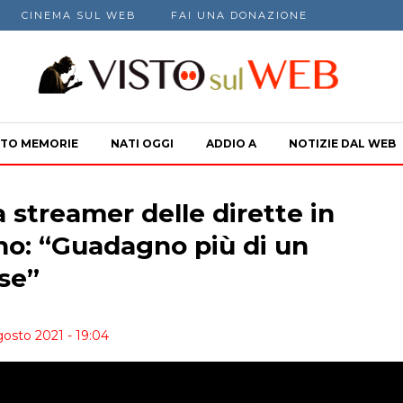
CINEMA SUL WEB
FAI UNA DONAZIONE
TO MEMORIE
NATI OGGI
ADDIO A
NOTIZIE DAL WEB
 streamer delle dirette in
no: “Guadagno più di un
se”
gosto 2021 - 19:04