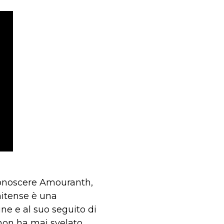
conoscere Amouranth,
nitense è una
ine e al suo seguito di
 non ha mai svelato