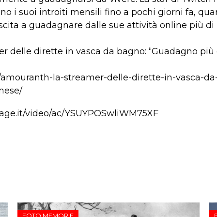
no i suoi introiti mensili fino a pochi giorni fa, 
cita a guadagnare dalle sue attività online più di 
r delle dirette in vasca da bagno: “Guadagno più 
it/amouranth-la-streamer-delle-dirette-in-vasca-
mese/
page.it/video/ac/YSUYPOSwliWM75XF
FOTO MEMORIE