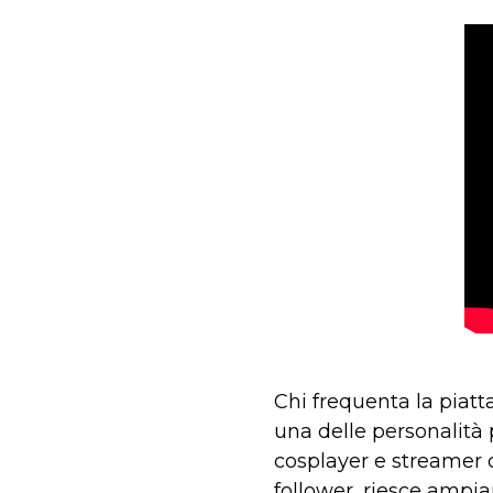
Chi frequenta la piat
una delle personalità 
cosplayer e streamer di
follower, riesce ampi