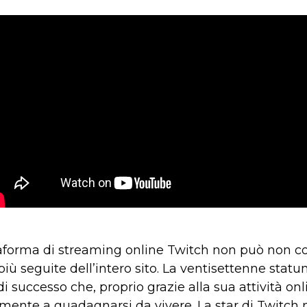
taforma di streaming online Twitch non può non 
più seguite dell’intero sito. La ventisettenne statu
 successo che, proprio grazie alla sua attività onl
amente a guadagnarsi da vivere. La star di Twitch