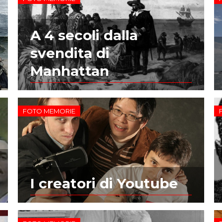
A 4 secoli dalla
svendita di
Manhattan
FOTO MEMORIE
I creatori di Youtube