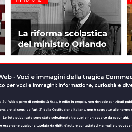
FOTO MEMORIE
La riforma scolastica
del ministro Orlando
 Web - Voci e immagini della tragica Comm
o per voci e immagini: informazione, curiosità e div
o Sul Web è privo di periodicità fissa, è edito in proprio, non richiede contributi pubb
nsiero, ai sensi dell’art. 21 della Costituzione Italiana, non è soggetto alle norme
Le foto pubblicate sono state selezionate tra quelle non coperte da copyright.
sse essercene qualcuna tutelata da diritti d'autore contattateci via mail e provv