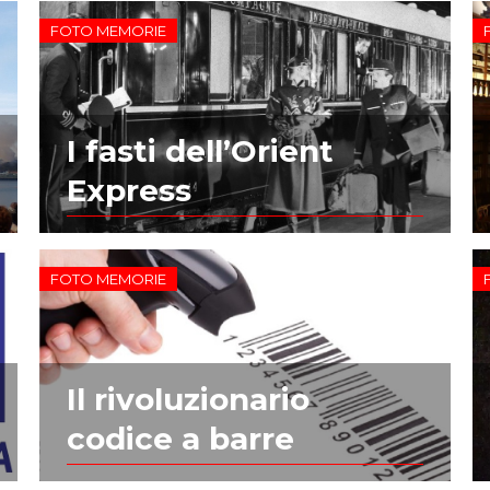
FOTO MEMORIE
I fasti dell’Orient
Express
FOTO MEMORIE
Il rivoluzionario
codice a barre