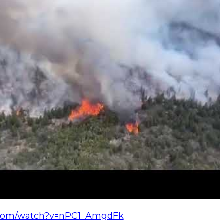
.com/watch?v=nPC1_AmgdFk