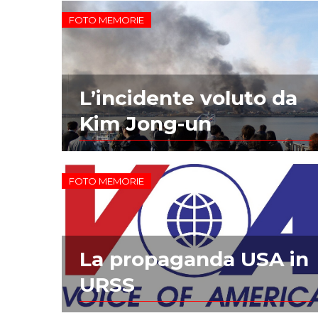
FOTO MEMORIE
L’incidente voluto da
Kim Jong-un
FOTO MEMORIE
La propaganda USA in
URSS