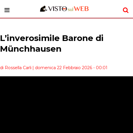
L’inverosimile Barone di
Münchhausen
di Rossella Carli
| domenica 22 Febbraio 2026 - 00:01