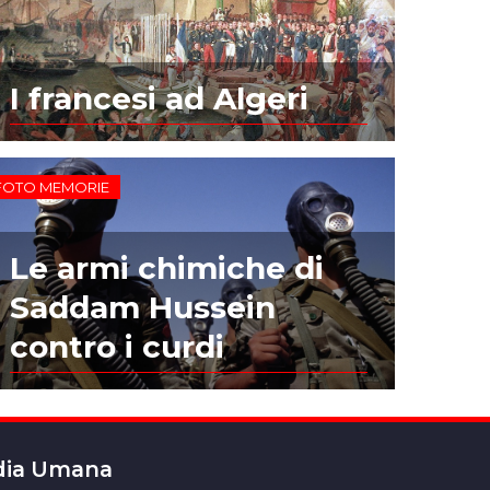
I francesi ad Algeri
FOTO MEMORIE
Le armi chimiche di
Saddam Hussein
contro i curdi
edia Umana