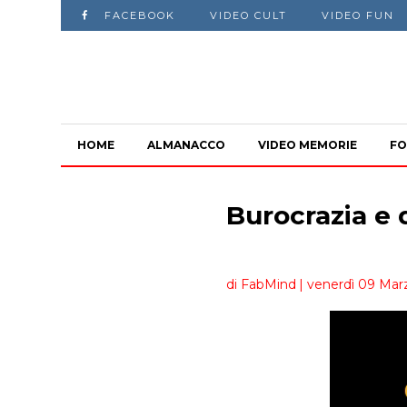
FACEBOOK
VIDEO CULT
VIDEO FUN
HOME
ALMANACCO
VIDEO MEMORIE
FO
Burocrazia e
di FabMind
| venerdì 09 Mar