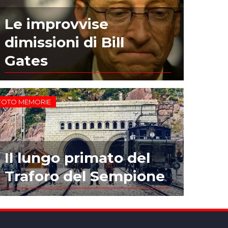
Le improvvise
dimissioni di Bill
Gates
FOTO MEMORIE
Il lungo primato del
Traforo del Sempione