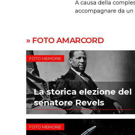
A causa della compless
accompagnare da un su
» FOTO AMARCORD
FOTO MEMORIE
La storica elezione del
senatore Revels
FOTO MEMORIE