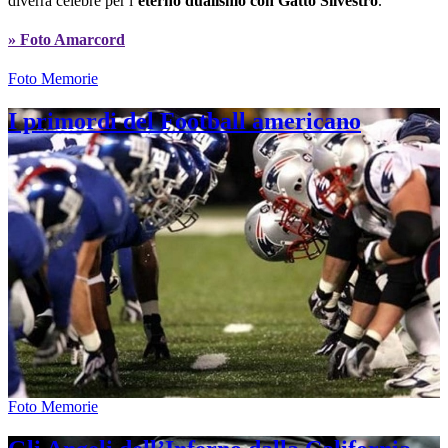
diverrà celebre per l’
eterno dualismo con Gatto Silvestro
.
» Foto Amarcord
Foto Memorie
I primordi del Football americano
Foto Memorie