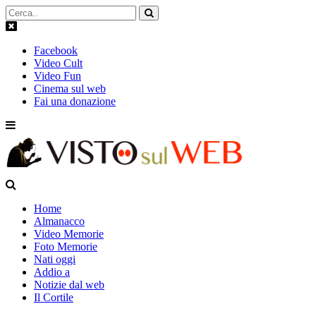
Facebook
Video Cult
Video Fun
Cinema sul web
Fai una donazione
Home
Almanacco
Video Memorie
Foto Memorie
Nati oggi
Addio a
Notizie dal web
Il Cortile