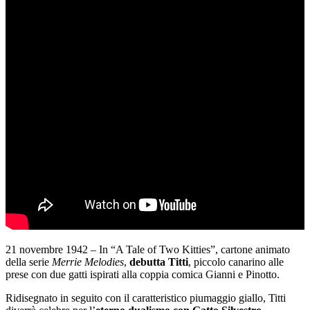
21 novembre 1942 – In “A Tale of Two Kitties”, cartone animato
della serie
Merrie Melodies
,
debutta Titti
, piccolo canarino alle
prese con due gatti ispirati alla coppia comica Gianni e Pinotto.
Ridisegnato in seguito con il caratteristico piumaggio giallo, Titti