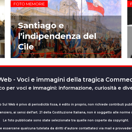
FOTO MEMORIE
Santiago e
l’indipendenza del
Cile
 Web - Voci e immagini della tragica Comm
o per voci e immagini: informazione, curiosità e div
o Sul Web è privo di periodicità fissa, è edito in proprio, non richiede contributi pubb
nsiero, ai sensi dell’art. 21 della Costituzione Italiana, non è soggetto alle norme
Le foto pubblicate sono state selezionate tra quelle non coperte da copyright.
sse essercene qualcuna tutelata da diritti d'autore contattateci via mail e provv