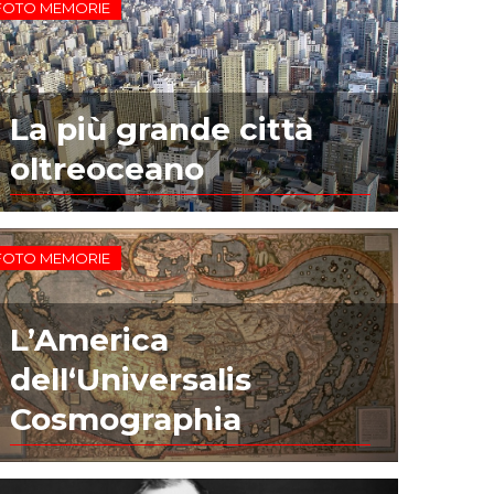
FOTO MEMORIE
La più grande città
oltreoceano
FOTO MEMORIE
L’America
dell‘Universalis
Cosmographia