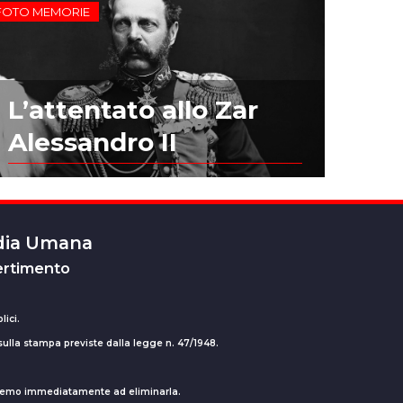
FOTO MEMORIE
L’attentato allo Zar
Alessandro II
edia Umana
ertimento
lici.
 sulla stampa previste dalla legge n. 47/1948.
ederemo immediatamente ad eliminarla.