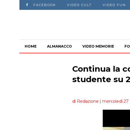
FACEBOOK
VIDEO CULT
VIDEO FUN
HOME
ALMANACCO
VIDEO MEMORIE
FO
Continua la cor
studente su 
di Redazione
| mercoledì 27