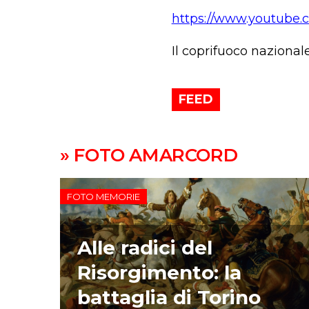
https://www.youtube
Il coprifuoco nazionale
FEED
» FOTO AMARCORD
FOTO MEMORIE
Alle radici del
Risorgimento: la
battaglia di Torino