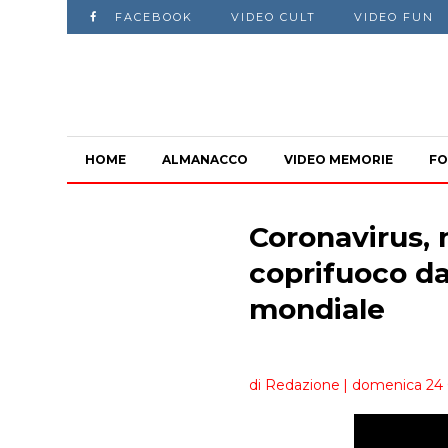
FACEBOOK
VIDEO CULT
VIDEO FUN
HOME
ALMANACCO
VIDEO MEMORIE
FO
Coronavirus, n
coprifuoco da
mondiale
di Redazione
| domenica 24 