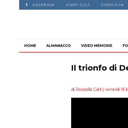
FACEBOOK
VIDEO CULT
VIDEO FUN
HOME
ALMANACCO
VIDEO MEMORIE
FO
Il trionfo di
di Rossella Carli
| venerdì 15