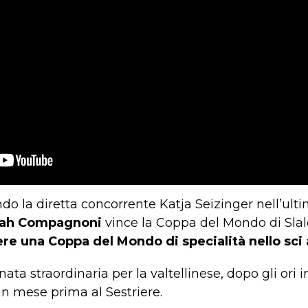
do la diretta concorrente Katja Seizinger nell’ult
ah Compagnoni
vince la Coppa del Mondo di Sla
ere una Coppa del Mondo di specialità nello sci 
nata straordinaria per la valtellinese, dopo gli ori 
un mese prima al Sestriere.