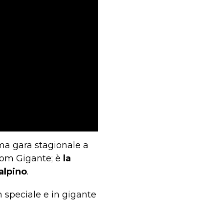
ima gara stagionale a
lom Gigante; è
la
alpino
.
in speciale e in gigante