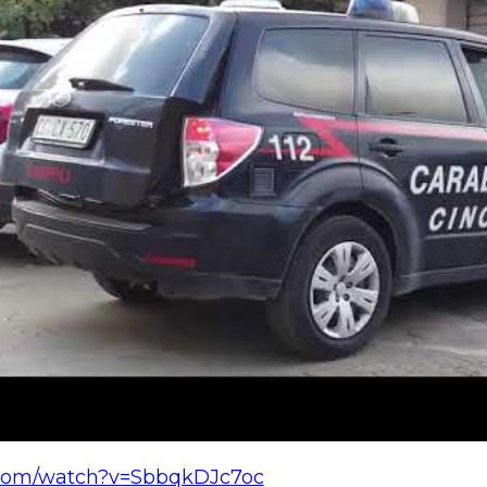
.com/watch?v=SbbqkDJc7oc