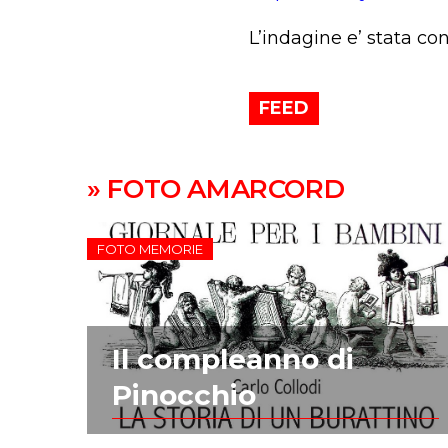
L’indagine e’ stata co
FEED
» FOTO AMARCORD
FOTO MEMORIE
Il compleanno di
Pinocchio