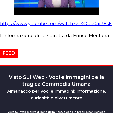
https://www.youtube.com/watch?v=KObb0ar3EsE
L’informazione di La7 diretta da Enrico Mentana
FEED
Visto Sul Web - Voci e immagini della
tragica Commedia Umana
Almanacco per voci e immagini: informazione,
curiosità e divertimento
Visto Sul Web è privo di periodicità fissa, è edito in proprio, non richiede