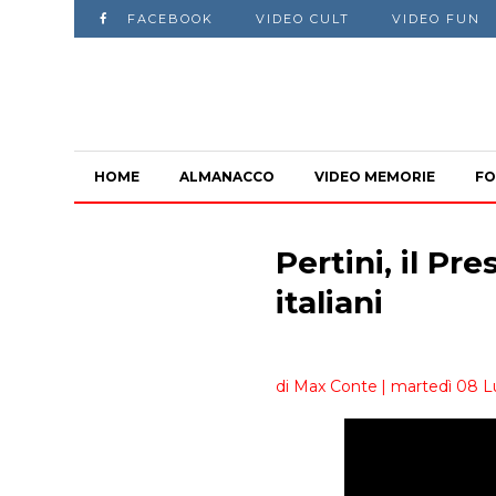
FACEBOOK
VIDEO CULT
VIDEO FUN
HOME
ALMANACCO
VIDEO MEMORIE
FO
Pertini, il Pr
italiani
di Max Conte
| martedì 08 L