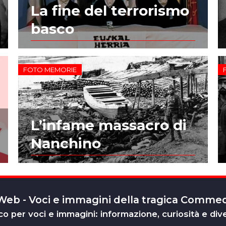
La fine del terrorismo
basco
FOTO MEMORIE
L’infame massacro di
Nanchino
 Web - Voci e immagini della tragica Comm
o per voci e immagini: informazione, curiosità e div