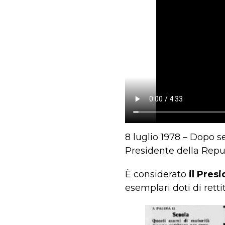
8 luglio 1978 – Dopo s
Presidente della Repub
È considerato
il Pres
esemplari doti di rett