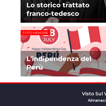
Lo storico trattato
franco-tedesco
FOTO MEMORIE
L’indipendenza del
Perù
Visto Sul
Almanacc