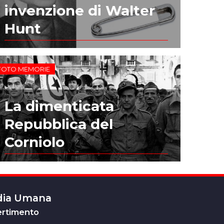
invenzione di Walter
Hunt
FOTO MEMORIE
La dimenticata
Repubblica del
Corniolo
edia Umana
ertimento