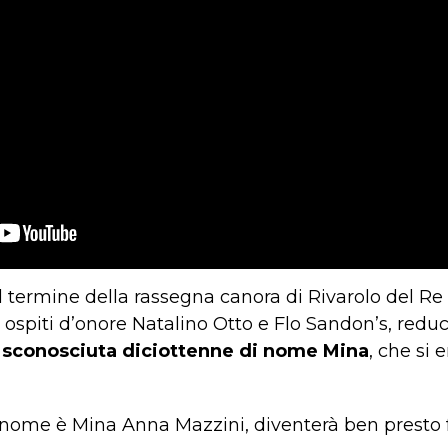
 termine della rassegna canora di Rivarolo del Re (
 ospiti d’onore Natalino Otto e Flo Sandon’s, reduci
 sconosciuta diciottenne di nome Mina
, che si 
ro nome è Mina Anna Mazzini, diventerà ben presto