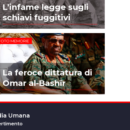
L’infame legge sugli
schiavi fuggitivi
FOTO MEMORIE
La feroce dittatura di
Omar al-Bashīr
edia Umana
ertimento