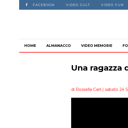
FACEBOOK
VIDEO CULT
VIDEO FUN
HOME
ALMANACCO
VIDEO MEMORIE
FO
Una ragazza 
di Rossella Carli
| sabato 24 