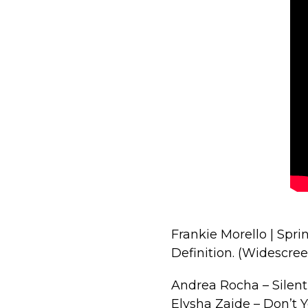
Frankie Morello | Spr
Definition. (Widescre
Andrea Rocha – Silen
Elysha Zaide – Don’t 