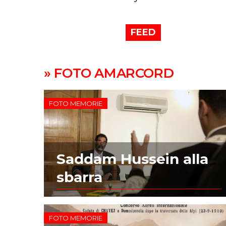
FEED
» FOTO AMARCORD
FOTO MEMORIE
Saddam Hussein alla
sbarra
FOTO MEMORIE