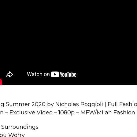
ing Summer 2020 by Nicholas Poggioli | Full Fashi
en – Exclusive Video – 1080p – MFW/Milan Fashio
t Surroundings
You Worry