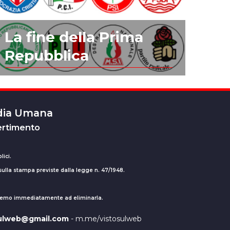
La fine della Prima
Repubblica
edia Umana
ertimento
lici.
 sulla stampa previste dalla legge n. 47/1948.
ederemo immediatamente ad eliminarla.
sulweb@gmail.com
- m.me/vistosulweb