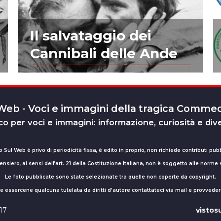
Il salvataggio dei
Cannibali delle Ande
 Web - Voci e immagini della tragica Comm
o per voci e immagini: informazione, curiosità e div
o Sul Web è privo di periodicità fissa, è edito in proprio, non richiede contributi pubb
nsiero, ai sensi dell’art. 21 della Costituzione Italiana, non è soggetto alle norme
Le foto pubblicate sono state selezionate tra quelle non coperte da copyright.
sse essercene qualcuna tutelata da diritti d'autore contattateci via mail e provv
017
visto