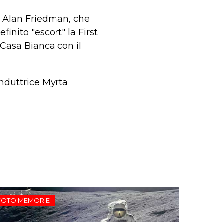
sì Alan Friedman, che
finito "escort" la First
 Casa Bianca con il
onduttrice Myrta
FOTO MEMORIE