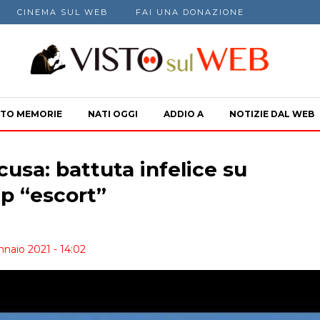
CINEMA SUL WEB
FAI UNA DONAZIONE
TO MEMORIE
NATI OGGI
ADDIO A
NOTIZIE DAL WEB
cusa: battuta infelice su
p “escort”
nnaio 2021 - 14:02