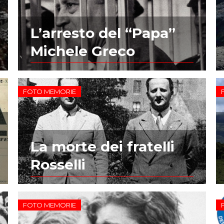
L’arresto del “Papa”
Michele Greco
FOTO MEMORIE
La morte dei fratelli
Rosselli
FOTO MEMORIE