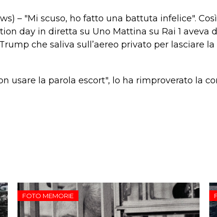
s) – "Mi scuso, ho fatto una battuta infelice". Co
tion day in diretta su Uno Mattina su Rai 1 aveva de
rump che saliva sull’aereo privato per lasciare la
on usare la parola escort", lo ha rimproverato la c
FOTO MEMORIE