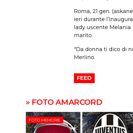
Roma, 21 gen. (askanew
ieri durante l’Inaugura
lady uscente Melania T
marito.
"Da donna ti dico di n
Merlino.
FEED
» FOTO AMARCORD
FOTO MEMORIE