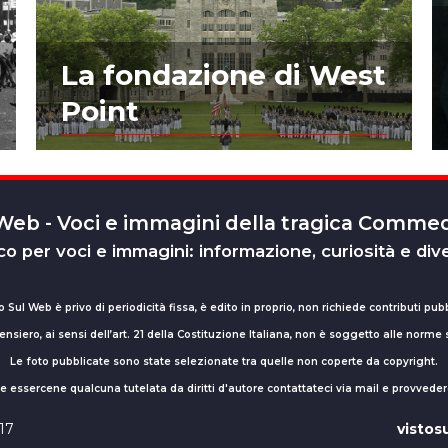
La fondazione di West
Point
 Web - Voci e immagini della tragica Comm
o per voci e immagini: informazione, curiosità e div
o Sul Web è privo di periodicità fissa, è edito in proprio, non richiede contributi pubb
nsiero, ai sensi dell’art. 21 della Costituzione Italiana, non è soggetto alle norme
Le foto pubblicate sono state selezionate tra quelle non coperte da copyright.
sse essercene qualcuna tutelata da diritti d'autore contattateci via mail e provv
017
visto