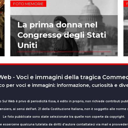
FOTO MEMORIE
La prima donna nel
Congresso degli Stati
Uniti
 Web - Voci e immagini della tragica Comm
o per voci e immagini: informazione, curiosità e div
o Sul Web è privo di periodicità fissa, è edito in proprio, non richiede contributi pubb
nsiero, ai sensi dell’art. 21 della Costituzione Italiana, non è soggetto alle norme
Le foto pubblicate sono state selezionate tra quelle non coperte da copyright.
sse essercene qualcuna tutelata da diritti d'autore contattateci via mail e provv