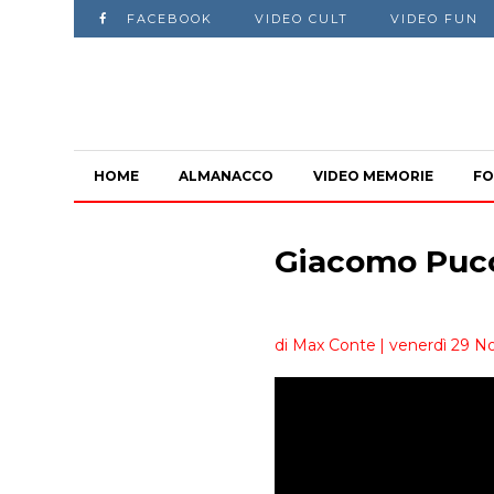
FACEBOOK
VIDEO CULT
VIDEO FUN
HOME
ALMANACCO
VIDEO MEMORIE
FO
Giacomo Pucc
di Max Conte
| venerdì 29 