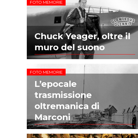
FOTO MEMORIE
Chuck Yeager, oltre il
muro del suono
FOTO MEMORIE
L’epocale
trasmissione
oltremanica di
Marconi