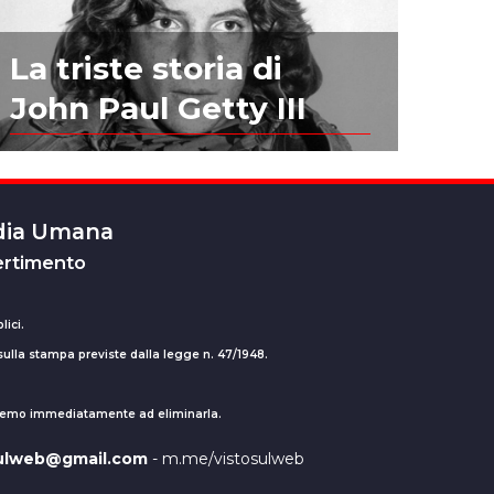
La triste storia di
John Paul Getty III
edia Umana
ertimento
lici.
 sulla stampa previste dalla legge n. 47/1948.
ederemo immediatamente ad eliminarla.
sulweb@gmail.com
- m.me/vistosulweb