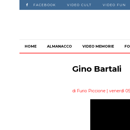
FACEBOOK
VIDEO CULT
VIDEO FUN
HOME
ALMANACCO
VIDEO MEMORIE
FO
Gino Bartali
di Furio Piccione
| venerdì 0