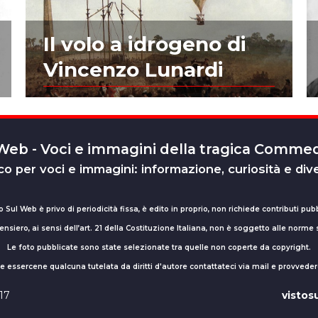
Il volo a idrogeno di
Vincenzo Lunardi
 Web - Voci e immagini della tragica Comm
o per voci e immagini: informazione, curiosità e div
o Sul Web è privo di periodicità fissa, è edito in proprio, non richiede contributi pubb
nsiero, ai sensi dell’art. 21 della Costituzione Italiana, non è soggetto alle norme
Le foto pubblicate sono state selezionate tra quelle non coperte da copyright.
sse essercene qualcuna tutelata da diritti d'autore contattateci via mail e provv
017
visto