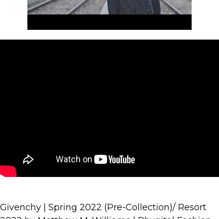
Givenchy | Spring 2022 (Pre-Collection)/ Resort