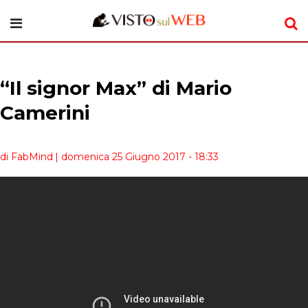
“Il signor Max” di Mario
Camerini
di FabMind
| domenica 25 Giugno 2017 - 18:33