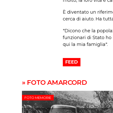
molto, la loro vita è c
È diventato un riferim
cerca di aiuto. Ha tutt
"Dicono che la popolazi
funzionari di Stato ho
qui la mia famiglia".
FEED
» FOTO AMARCORD
FOTO MEMORIE