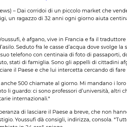
ews) – Dai corridoi di un piccolo market che vende
igi, un ragazzo di 32 anni ogni giorno aiuta centin
ussufi, è afgano, vive in Francia e fa il traduttore
 d’asilo. Seduto fra le casse d’acqua dove svolge la 
l suo telefono con centinaia di foto di passaporti, 
uto, stati di famiglia. Sono gli appelli di cittadini
sciare il Paese e che lui intercetta cercando di far
o anche 500 chiamate al giorno. Mi mandano i loro 
nto li guardo: ci sono professori d’università, altri
rie internazionali."
ranza di lasciare il Paese a breve, che non hanno 
tigio. Youssufi dà consigli, indirizza, consola. "Tu