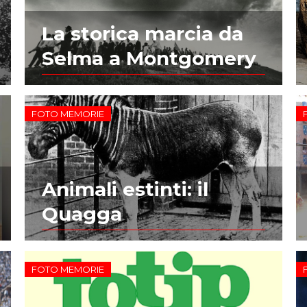
La storica marcia da
Selma a Montgomery
FOTO MEMORIE
Animali estinti: il
Quagga
FOTO MEMORIE