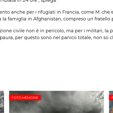
ambiata in 24 ore", spiega.
ento anche per i rifugiati in Francia, come M. che 
a la famiglia in Afghanistan, compreso un fratello p
one civile non è in pericolo, ma per i militari, la p
 paura, per questo sono nel panico totale, non so c
FOTO MEMORIE