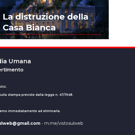
La distruzione della
Casa Bianca
edia Umana
ertimento
lici.
 sulla stampa previste dalla legge n. 47/1948.
ederemo immediatamente ad eliminarla.
sulweb@gmail.com
- m.me/vistosulweb