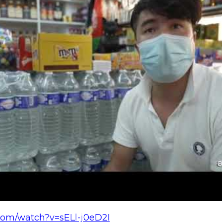
com/watch?v=sELl-j0eD2I