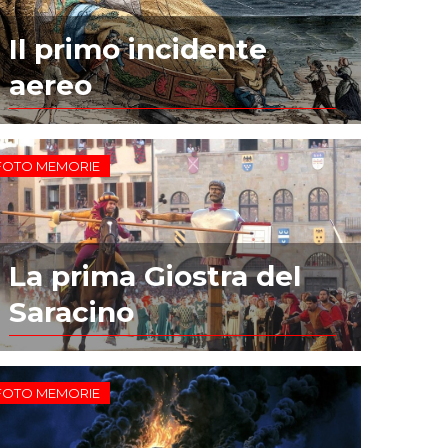
Il primo incidente
aereo
FOTO MEMORIE
La prima Giostra del
Saracino
FOTO MEMORIE