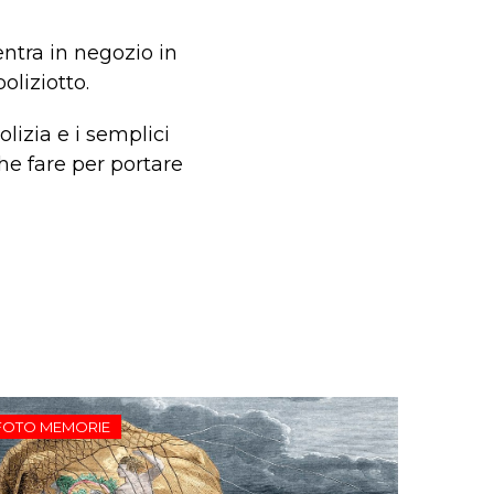
entra in negozio in
oliziotto.
olizia e i semplici
he fare per portare
FOTO MEMORIE