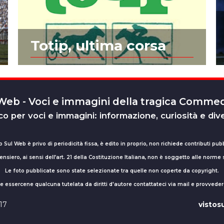
Totip, ultima corsa
 Web - Voci e immagini della tragica Comm
o per voci e immagini: informazione, curiosità e div
o Sul Web è privo di periodicità fissa, è edito in proprio, non richiede contributi pubb
nsiero, ai sensi dell’art. 21 della Costituzione Italiana, non è soggetto alle norme
Le foto pubblicate sono state selezionate tra quelle non coperte da copyright.
sse essercene qualcuna tutelata da diritti d'autore contattateci via mail e provv
017
visto