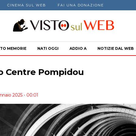
CINEMA SUL WEB
FAI UNA DONAZIONE
TO MEMORIE
NATI OGGI
ADDIO A
NOTIZIE DAL WEB
co Centre Pompidou
ennaio 2025 - 00:01