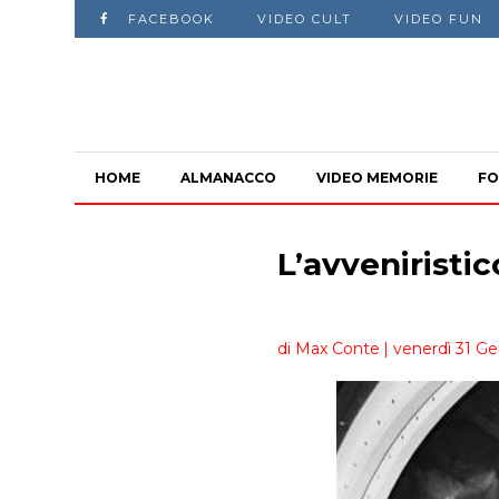
FACEBOOK
VIDEO CULT
VIDEO FUN
HOME
ALMANACCO
VIDEO MEMORIE
FO
L’avveniristi
di Max Conte
| venerdì 31 G