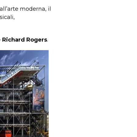
ll’arte moderna, il
icali,
e Richard Rogers
.