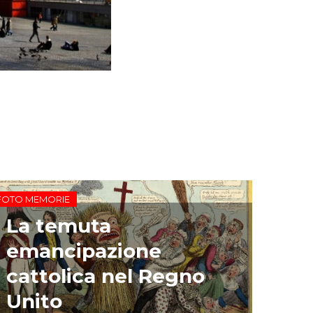
FOTO MEMORIE
La temuta
emancipazione
cattolica nel Regno
Unito