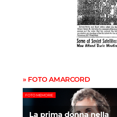
» FOTO AMARCORD
FOTO MEMORIE
La prima donna nella