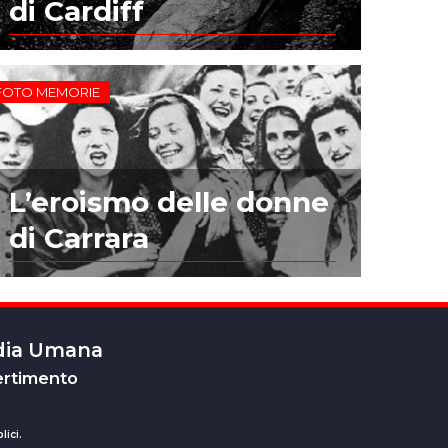
di Cardiff
FOTO MEMORIE
L’eroismo delle donne
di Carrara
edia Umana
ertimento
lici.