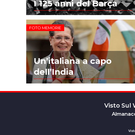
I 125 anni del Barça
FOTO MEMORIE
Un’italiana a capo
dell’India
Visto Sul
Almanacc
Vist