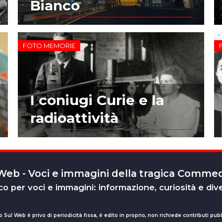
Bianco
FOTO MEMORIE
I coniugi Curie e la
radioattività
 Web - Voci e immagini della tragica Comm
o per voci e immagini: informazione, curiosità e div
o Sul Web è privo di periodicità fissa, è edito in proprio, non richiede contributi pubb