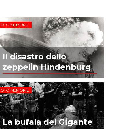
FOTO MEMORIE
Il disastro dello
zeppelin Hindenburg
FOTO MEMORIE
La bufala del Gigante