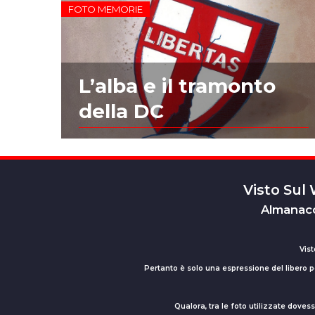
FOTO MEMORIE
L’alba e il tramonto
della DC
Visto Sul
Almanacc
Vist
Pertanto è solo una espressione del libero pe
Qualora, tra le foto utilizzate dove