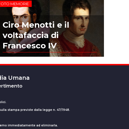
FOTO MEMORIE
Ciro Menotti e il
voltafaccia di
Francesco IV
edia Umana
ertimento
lici.
 sulla stampa previste dalla legge n. 47/1948.
ederemo immediatamente ad eliminarla.