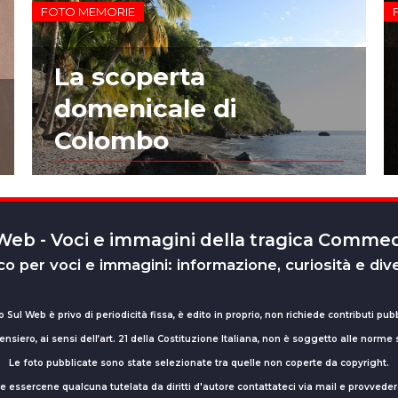
FOTO MEMORIE
La scoperta
domenicale di
Colombo
 Web - Voci e immagini della tragica Comm
o per voci e immagini: informazione, curiosità e div
o Sul Web è privo di periodicità fissa, è edito in proprio, non richiede contributi pubb
nsiero, ai sensi dell’art. 21 della Costituzione Italiana, non è soggetto alle norme
Le foto pubblicate sono state selezionate tra quelle non coperte da copyright.
sse essercene qualcuna tutelata da diritti d'autore contattateci via mail e provv