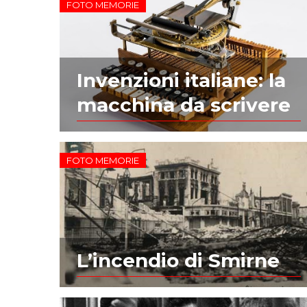
FOTO MEMORIE
Invenzioni italiane: la
macchina da scrivere
FOTO MEMORIE
L’incendio di Smirne