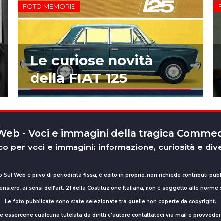
FOTO MEMORIE
Le curiose novità
della FIAT 125
 Web - Voci e immagini della tragica Comm
o per voci e immagini: informazione, curiosità e div
o Sul Web è privo di periodicità fissa, è edito in proprio, non richiede contributi pubb
nsiero, ai sensi dell’art. 21 della Costituzione Italiana, non è soggetto alle norme
Le foto pubblicate sono state selezionate tra quelle non coperte da copyright.
sse essercene qualcuna tutelata da diritti d'autore contattateci via mail e provv