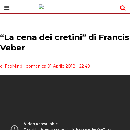
“La cena dei cretini” di Francis
Veber
di FabMind
| domenica 01 Aprile 2018 - 22:49