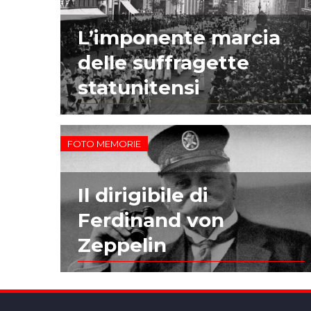
L’imponente marcia
delle suffragette
statunitensi
FOTO MEMORIE
Il dirigibile di
Ferdinand von
Zeppelin