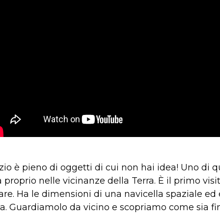
zio è pieno di oggetti di cui non hai idea! Uno di 
 proprio nelle vicinanze della Terra. È il primo visi
are. Ha le dimensioni di una navicella spaziale ed 
ta. Guardiamolo da vicino e scopriamo come sia fini