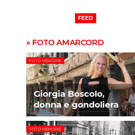
FEED
» FOTO AMARCORD
FOTO MEMORIE
Giorgia Boscolo,
donna e gondoliera
FOTO MEMORIE