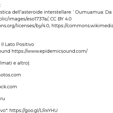
:
stica dell’asteroide interstellare `Oumuamua: D
blic/images/eso1737a/, CC BY 4.0
ns.org/licenses/by/4.0, https://commons.wikimedi
l Lato Positivo
ound https://www.epidemicsound.com/
lmati e altro):
hotos.com
tock.com
.ru
itivo": https://goo.gl/LRxYHU