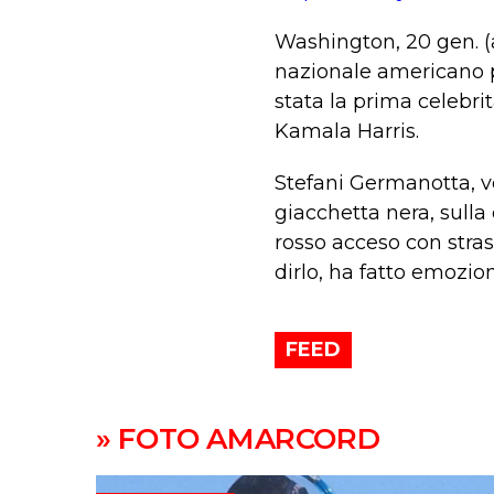
Washington, 20 gen. 
nazionale americano p
stata la prima celebri
Kamala Harris.
Stefani Germanotta, v
giacchetta nera, sull
rosso acceso con strasc
dirlo, ha fatto emozio
FEED
» FOTO AMARCORD