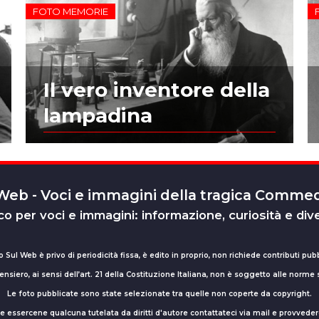
FOTO MEMORIE
Il vero inventore della
lampadina
 Web - Voci e immagini della tragica Comm
o per voci e immagini: informazione, curiosità e div
o Sul Web è privo di periodicità fissa, è edito in proprio, non richiede contributi pubb
nsiero, ai sensi dell’art. 21 della Costituzione Italiana, non è soggetto alle norme
Le foto pubblicate sono state selezionate tra quelle non coperte da copyright.
sse essercene qualcuna tutelata da diritti d'autore contattateci via mail e provv