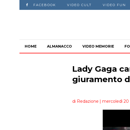
FACEBOOK
VIDEO CULT
VIDEO FUN
HOME
ALMANACCO
VIDEO MEMORIE
FO
Lady Gaga can
giuramento d
di Redazione
| mercoledì 20