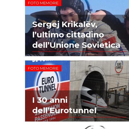
FOTO MEMORIE
Sergej Krikalëv,
l’ultimo cittadino
dell’Unione Sovietica
FOTO MEMORIE
I 30 anni
dell’Eurotunnel