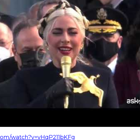
.com/watch?v=vHqP211bKFg