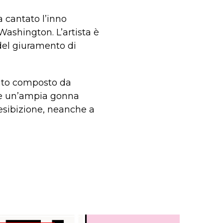
cantato l’inno
ashington. L’artista è
 del giuramento di
bito composto da
, e un’ampia gonna
L’esibizione, neanche a