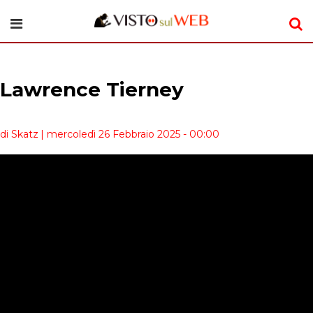
Lawrence Tierney
di Skatz
| mercoledì 26 Febbraio 2025 - 00:00