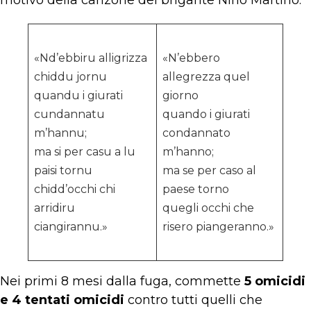
motivo della canzone del brigante Nino Martino:
«Nd’ebbiru alligrizza
«N’ebbero
chiddu jornu
allegrezza quel
quandu i giurati
giorno
cundannatu
quando i giurati
m’hannu;
condannato
ma si per casu a lu
m’hanno;
paisi tornu
ma se per caso al
chidd’occhi chi
paese torno
arridiru
quegli occhi che
ciangirannu.»
risero piangeranno.»
Nei primi 8 mesi dalla fuga, commette
5 omicidi
e 4 tentati omicidi
contro tutti quelli che