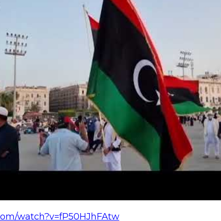
.com/watch?v=fP50HJhFAtw