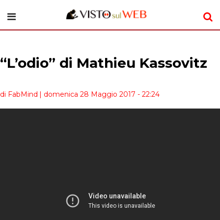
“L’odio” di Mathieu Kassovitz
di FabMind
| domenica 28 Maggio 2017 - 22:24