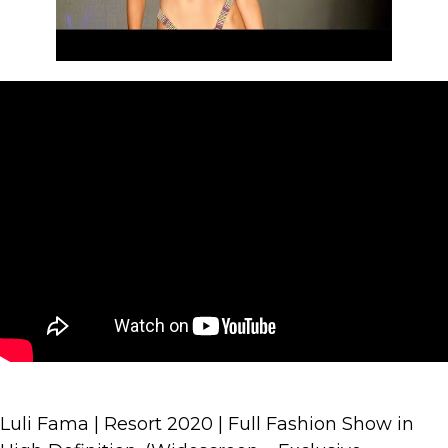
Luli Fama | Resort 2020 | Full Fashion Show in