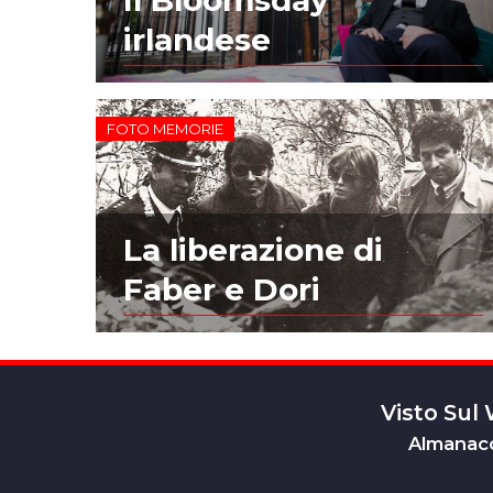
irlandese
FOTO MEMORIE
La liberazione di
Faber e Dori
Visto Sul
Almanacc