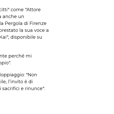
itti" come "Attore
ma anche un
la Pergola di Firenze
 prestato la sua voce a
ai", disponibile su
ente perché mi
pio".
doppiaggio: "Non
e, l’invito è di
sacrifici e rinunce".