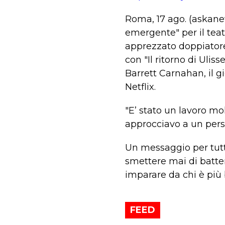
Roma, 17 ago. (askane
emergente" per il teat
apprezzato doppiatore
con "Il ritorno di Ulis
Barrett Carnahan, il g
Netflix.
"E’ stato un lavoro m
approcciavo a un pers
Un messaggio per tutt
smettere mai di battere
imparare da chi è più b
FEED