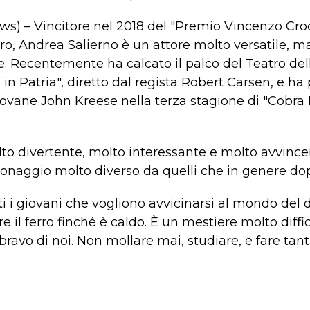
ws) – Vincitore nel 2018 del "Premio Vincenzo Croc
ro, Andrea Salierno è un attore molto versatile, 
. Recentemente ha calcato il palco del Teatro del
se in Patria", diretto dal regista Robert Carsen, e ha
iovane John Kreese nella terza stagione di "Cobra K
olto divertente, molto interessante e molto avvinc
onaggio molto diverso da quelli che in genere dop
i i giovani che vogliono avvicinarsi al mondo del 
 il ferro finché è caldo. È un mestiere molto difficil
ravo di noi. Non mollare mai, studiare, e fare tanti 