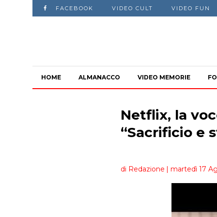
FACEBOOK
VIDEO CULT
VIDEO FUN
HOME
ALMANACCO
VIDEO MEMORIE
FO
Netflix, la vo
“Sacrificio e 
di Redazione
| martedì 17 Ag