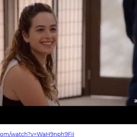
.com/watch?v=WaH9nph9FiI