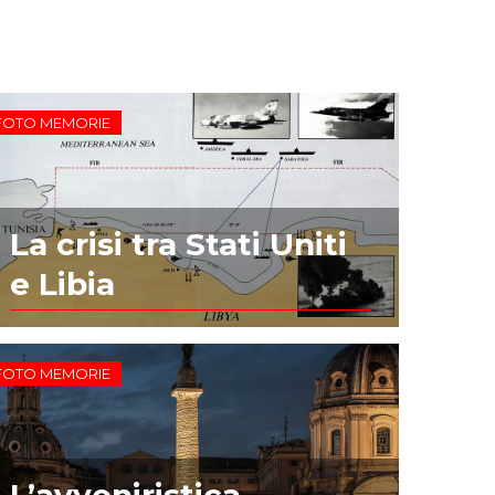
FOTO MEMORIE
La crisi tra Stati Uniti
e Libia
FOTO MEMORIE
L’avveniristica