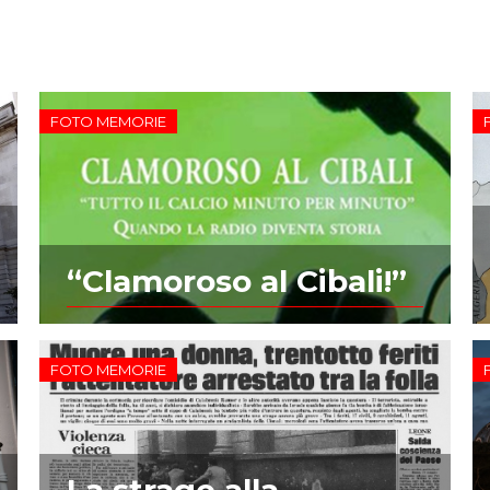
FOTO MEMORIE
“Clamoroso al Cibali!”
FOTO MEMORIE
La strage alla