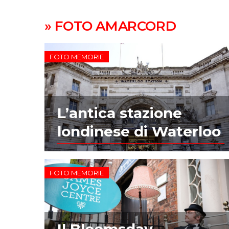
» FOTO AMARCORD
FOTO MEMORIE
L’antica stazione
londinese di Waterloo
FOTO MEMORIE
Il Bloomsday