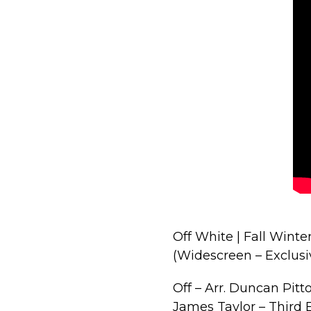
Off White | Fall Winte
(Widescreen – Exclus
Off – Arr. Duncan Pit
James Taylor – Third 