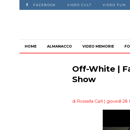
FACEBOOK
VIDEO CULT
VIDEO FUN
HOME
ALMANACCO
VIDEO MEMORIE
FO
Off-White | Fa
Show
di Rossella Carli
| giovedì 28 