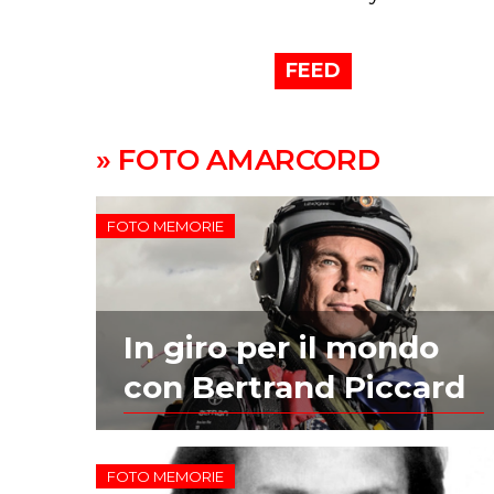
FEED
» FOTO AMARCORD
FOTO MEMORIE
In giro per il mondo
con Bertrand Piccard
FOTO MEMORIE