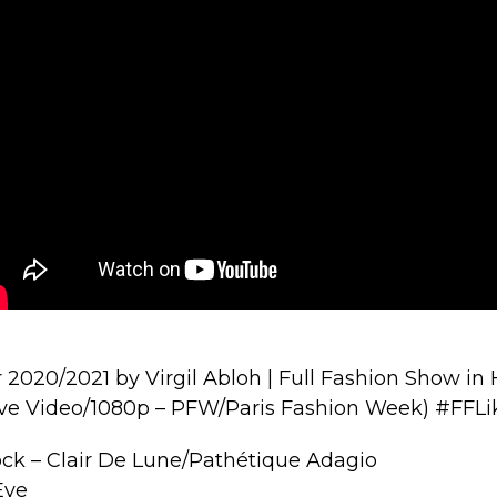
r 2020/2021 by Virgil Abloh | Full Fashion Show in 
ive Video/1080p – PFW/Paris Fashion Week) #FFLi
tock – Clair De Lune/Pathétique Adagio
Eye