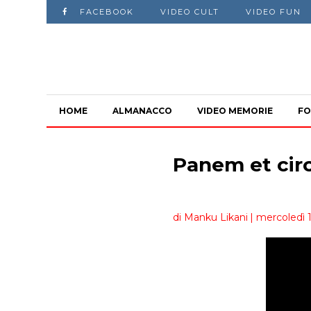
FACEBOOK
VIDEO CULT
VIDEO FUN
HOME
ALMANACCO
VIDEO MEMORIE
FO
Panem et cir
di Manku Likani
| mercoledì 1