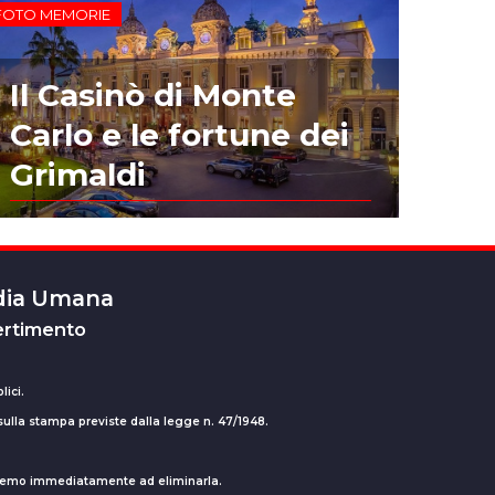
FOTO MEMORIE
Il Casinò di Monte
Carlo e le fortune dei
Grimaldi
edia Umana
ertimento
lici.
 sulla stampa previste dalla legge n. 47/1948.
ederemo immediatamente ad eliminarla.