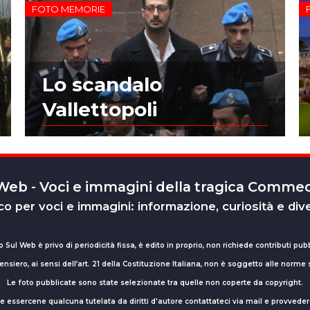
FOTO MEMORIE
Lo scandalo
Vallettopoli
 Web - Voci e immagini della tragica Comm
o per voci e immagini: informazione, curiosità e div
o Sul Web è privo di periodicità fissa, è edito in proprio, non richiede contributi pubb
nsiero, ai sensi dell’art. 21 della Costituzione Italiana, non è soggetto alle norme
Le foto pubblicate sono state selezionate tra quelle non coperte da copyright.
sse essercene qualcuna tutelata da diritti d'autore contattateci via mail e provv