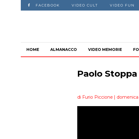
FACEBOOK
VIDEO CULT
VIDEO FUN
HOME
ALMANACCO
VIDEO MEMORIE
FO
Paolo Stoppa
di Furio Piccione
| domenica