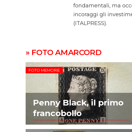
fondamentali, ma occo
incoraggi gli investimen
(ITALPRESS).
» FOTO AMARCORD
FOTO MEMORIE
Penny Black, il primo
francobollo