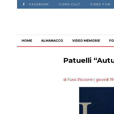
FACEBOOK
VIDEO CULT
VIDEO FUN
HOME
ALMANACCO
VIDEO MEMORIE
FO
Patuelli “Autu
di Furio Piccione
| giovedì 1