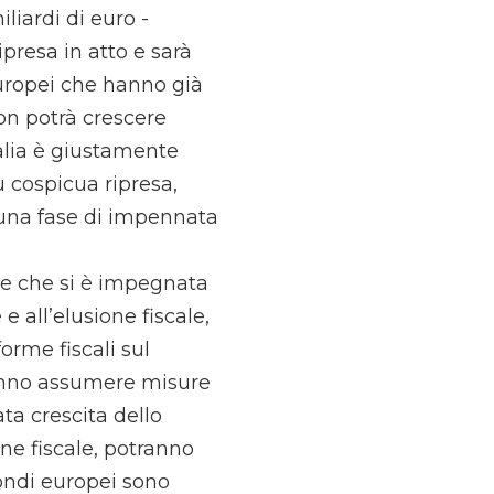
liardi di euro -
presa in atto e sarà
 europei che hanno già
non potrà crescere
talia è giustamente
ù cospicua ripresa,
 una fase di impennata
ale che si è impegnata
 all’elusione fiscale,
forme fiscali sul
vranno assumere misure
ta crescita dello
one fiscale, potranno
 fondi europei sono