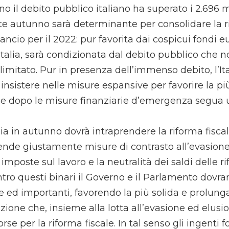
no il debito pubblico italiano ha superato i 2.696 mi
e autunno sarà determinante per consolidare la ri
lancio per il 2022: pur favorita dai cospicui fondi
n Italia, sarà condizionata dal debito pubblico che 
illimitato. Pur in presenza dell’immenso debito, l’I
 insistere nelle misure espansive per favorire la pi
he dopo le misure finanziarie d’emergenza segua
alia in autunno dovrà intraprendere la riforma fisc
tende giustamente misure di contrasto all’evasione e
imposte sul lavoro e la neutralità dei saldi delle ri
Entro questi binari il Governo e il Parlamento do
ed importanti, favorendo la più solida e prolunga
zione che, insieme alla lotta all’evasione ed elusi
rse per la riforma fiscale. In tal senso gli ingenti