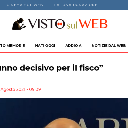
CINEMA SUL WEB
FAI UNA DONAZIONE
TO MEMORIE
NATI OGGI
ADDIO A
NOTIZIE DAL WEB
nno decisivo per il fisco”
9 Agosto 2021 - 09:09