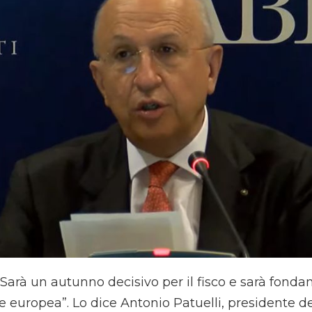
arà un autunno decisivo per il fisco e sarà fondam
 europea”. Lo dice Antonio Patuelli, presidente dell