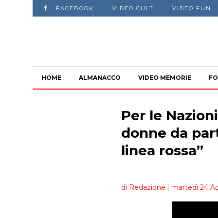
FACEBOOK
VIDEO CULT
VIDEO FUN
HOME
ALMANACCO
VIDEO MEMORIE
FO
Per le Nazioni
donne da part
linea rossa”
di Redazione
| martedì 24 Ag