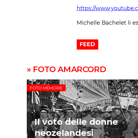
https://www.youtube
Michelle Bachelet li eso
FEED
» FOTO AMARCORD
FOTO MEMORIE
Il voto delle donne
neozelandesi