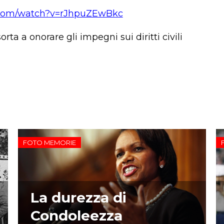
.com/watch?v=rJhpuZEwBkc
rta a onorare gli impegni sui diritti civili
FOTO MEMORIE
La durezza di
Condoleezza