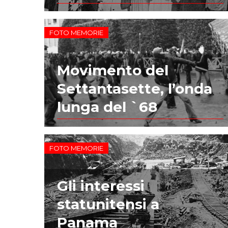
FOTO MEMORIE
Movimento del
Settantasette, l’onda
lunga del `68
FOTO MEMORIE
Gli interessi
statunitensi a
Panama