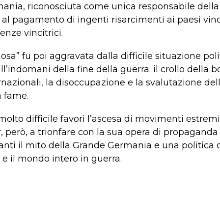
ermania, riconosciuta come unica responsabile dell
 al pagamento di ingenti risarcimenti ai paesi vin
tenze vincitrici.
a” fu poi aggravata dalla difficile situazione pol
’indomani della fine della guerra: il crollo della bo
ternazionali, la disoccupazione e la svalutazione d
a fame.
olto difficile favorì l’ascesa di movimenti estremis
er, però, a trionfare con la sua opera di propaganda
nti il mito della Grande Germania e una politica c
 e il mondo intero in guerra.