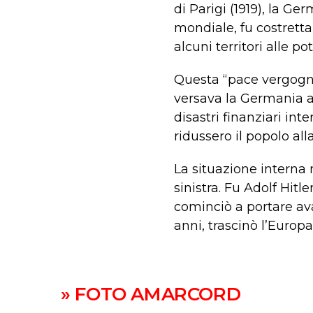
di Parigi (1919), la G
mondiale, fu costretta
alcuni territori alle po
Questa “pace vergognos
versava la Germania all
disastri finanziari in
ridussero il popolo all
La situazione interna m
sinistra. Fu Adolf Hitl
cominciò a portare ava
anni, trascinò l’Europa
» FOTO AMARCORD