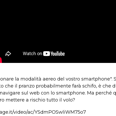
zionare la modalità aereo del vostro smartphone". 
atto che il pranzo probabilmente farà schifo, è che 
 navigare sul web con lo smartphone. Ma perché qu
 mettere a rischio tutto il volo?
npage.it/video/ac/YSdmPOSwliWM75o7