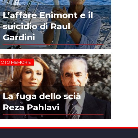
L’affare Enimont e il
suicidio di Raul
Gardini
FOTO MEMORIE
La fuga dello scià
Reza Pahlavi