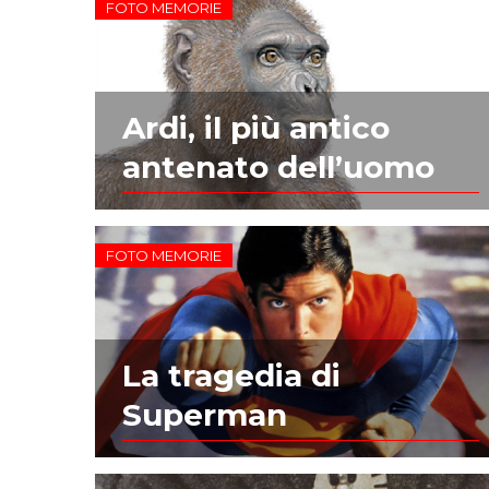
FOTO MEMORIE
Ardi, il più antico
antenato dell’uomo
FOTO MEMORIE
La tragedia di
Superman