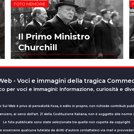
FOTO MEMORIE
Il Primo Ministro
Churchill
 Web - Voci e immagini della tragica Comm
o per voci e immagini: informazione, curiosità e div
o Sul Web è privo di periodicità fissa, è edito in proprio, non richiede contributi pubb
nsiero, ai sensi dell’art. 21 della Costituzione Italiana, non è soggetto alle norme
Le foto pubblicate sono state selezionate tra quelle non coperte da copyright.
sse essercene qualcuna tutelata da diritti d'autore contattateci via mail e provv