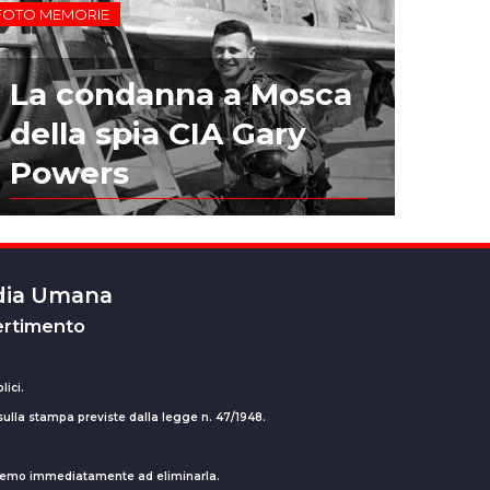
FOTO MEMORIE
La condanna a Mosca
della spia CIA Gary
Powers
edia Umana
ertimento
lici.
 sulla stampa previste dalla legge n. 47/1948.
ederemo immediatamente ad eliminarla.