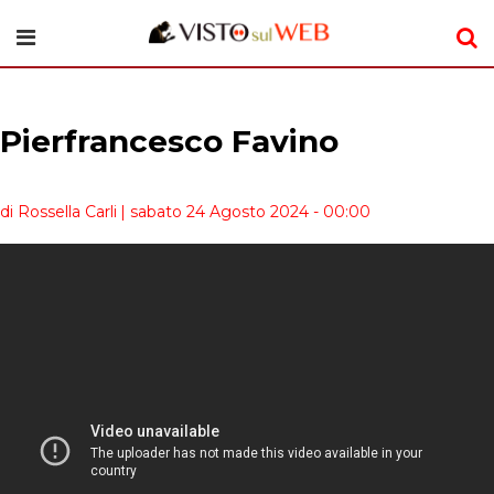
Pierfrancesco Favino
di Rossella Carli
| sabato 24 Agosto 2024 - 00:00