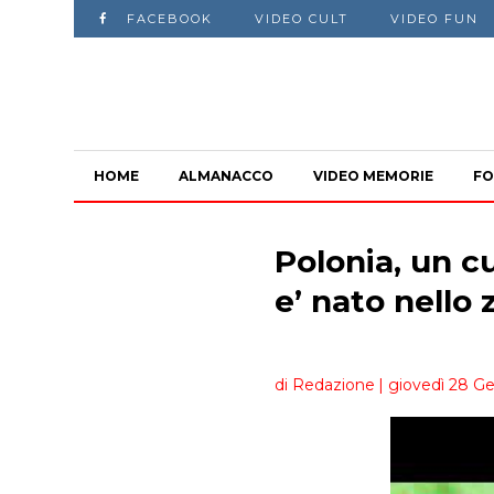
FACEBOOK
VIDEO CULT
VIDEO FUN
HOME
ALMANACCO
VIDEO MEMORIE
FO
Polonia, un c
e’ nato nello 
di Redazione
| giovedì 28 Ge