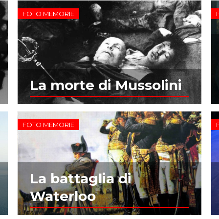
FOTO MEMORIE
La morte di Mussolini
FOTO MEMORIE
La battaglia di
Waterloo