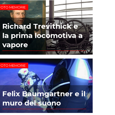
FOTO MEMORIE
Richard Trevithick e
la prima locomotiva a
vapore
FOTO MEMORIE
Felix Baumgartner e il
muro del suono