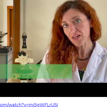
.com/watch?v=mi5gWFLrU5I