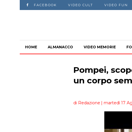
FACEBOOK
VIDEO CULT
VIDEO FUN
HOME
ALMANACCO
VIDEO MEMORIE
FO
Pompei, scop
un corpo se
di Redazione
| martedì 17 A